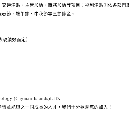
、交通津貼、主管加給、職務加給等項目；福利津貼則依各部門
及春節、端午節、中秋節等三節節金。
表現績效而定）
hnology (Cayman Islands)LTD.
學習並能與之一同成長的人才，我們十分歡迎您的加入！