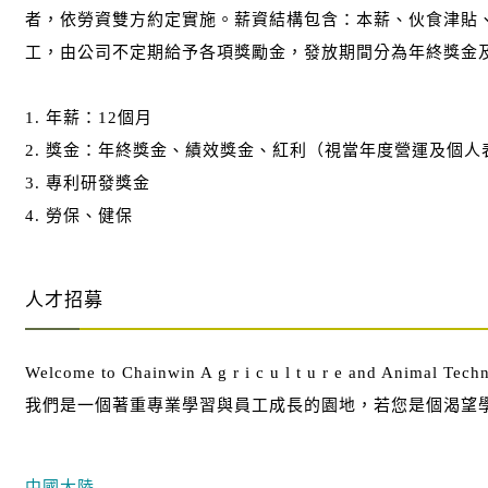
者，依勞資雙方約定實施。薪資結構包含：本薪、伙食津貼
工，由公司不定期給予各項獎勵金，發放期間分為年終獎金
1. 年薪：12個月
2. 獎金：年終獎金、績效獎金、紅利（視當年度營運及個人
3. 專利研發獎金
4. 勞保、健保
人才招募
Welcome to Chainwin A g r i c u l t u r e and Animal Tec
我們是一個著重專業學習與員工成長的園地，若您是個渴望
中國大陸